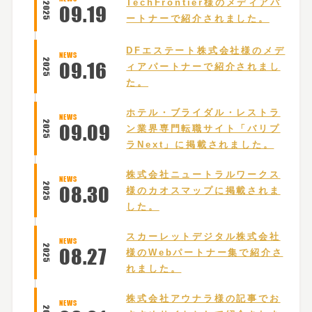
TechFrontier様のメディアパ
2025
09
.
19
ートナーで紹介されました。
DFエステート株式会社様のメデ
NEWS
2025
09
.
16
ィアパートナーで紹介されまし
た。
ホテル・ブライダル・レストラ
NEWS
2025
09
.
09
ン業界専門転職サイト「バリプ
ラNext」に掲載されました。
株式会社ニュートラルワークス
NEWS
2025
08
.
30
様のカオスマップに掲載されま
した。
スカーレットデジタル株式会社
NEWS
2025
08
.
27
様のWebパートナー集で紹介さ
れました。
株式会社アウナラ様の記事でお
NEWS