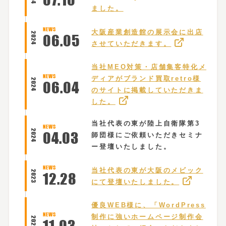
ました。
NEWS
大阪産業創造館の展示会に出店
2024
06
.
05
させていただきます。
当社MEO対策・店舗集客特化メ
NEWS
ディアがブランド買取retro様
2024
06
.
04
のサイトに掲載していただきま
した。
当社代表の東が陸上自衛隊第3
NEWS
2024
04
.
03
師団様にご依頼いただきセミナ
ー登壇いたしました。
NEWS
当社代表の東が大阪のメビック
2023
12
.
28
にて登壇いたしました。
優良WEB様に、「WordPress
NEWS
制作に強いホームページ制作会
2023
11
.
03