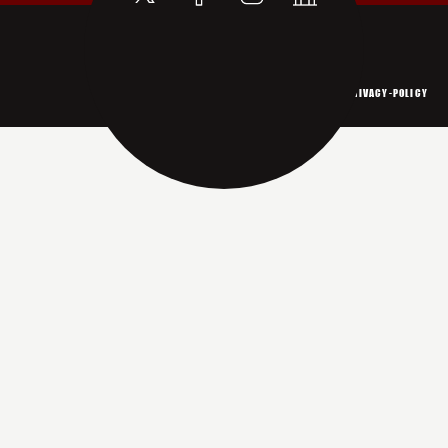
©2015-2026 LIVALEST Co., Ltd.
WEBSITE-POLICY
PRIVACY-POLICY