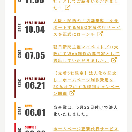
社」としてご紹介いただきまし
た！
大阪・関西の「店舗集客」をサ
PRESS-RELEASE
2023
10
.
04
ポートするMEO対策代行サービ
スを正式にローンチ
朝日新聞主催マイベストプロ大
NEWS
2023
07
.
05
阪にてWeb制作の専門家として
選出していただきました。
【先着5社限定】法人化を記念
PRESS-RELEASE
し、ホームページ制作費用を
2023
06
.
21
20％オフにする特別キャンペー
ン開催
NEWS
当事業は、5月22日付けで法人
2023
06
.
01
化いたしました。
SERVICE
ホームページ更新代行サービス