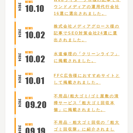
NEWS
2024
10
.
10
ウンドメディアの運用代行会社
16選に選出されました。
株式会社メディアグロース様の
NEWS
2024
10
.
02
記事でSEO対策会社24選に選
出されました。
NEWS
水道修理の「クリーンライフ」
2024
10
.
02
に掲載されました。
NEWS
FFC広告様におすすめサイトと
2024
10
.
01
して掲載されました。
不用品/粗大ゴミ/ゴミ屋敷の清
NEWS
2024
09
.
20
掃サービス「粗大ゴミ回収本
舗」に掲載されました。
不用品・粗大ゴミ回収の「粗大
NEWS
2024
09
.
19
ゴミ回収隊」に紹介されまし