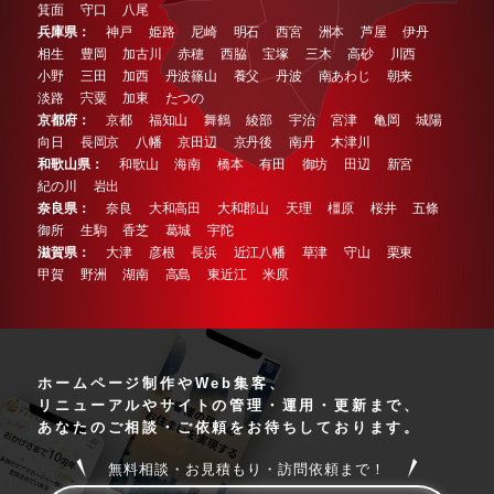
箕面
守口
八尾
兵庫県：
神戸
姫路
尼崎
明石
西宮
洲本
芦屋
伊丹
相生
豊岡
加古川
赤穂
西脇
宝塚
三木
高砂
川西
小野
三田
加西
丹波篠山
養父
丹波
南あわじ
朝来
淡路
宍粟
加東
たつの
京都府：
京都
福知山
舞鶴
綾部
宇治
宮津
亀岡
城陽
向日
長岡京
八幡
京田辺
京丹後
南丹
木津川
和歌山県：
和歌山
海南
橋本
有田
御坊
田辺
新宮
紀の川
岩出
奈良県：
奈良
大和高田
大和郡山
天理
橿原
桜井
五條
御所
生駒
香芝
葛城
宇陀
滋賀県：
大津
彦根
長浜
近江八幡
草津
守山
栗東
甲賀
野洲
湖南
高島
東近江
米原
ホームページ制作やWeb集客、
リニューアルやサイトの
管理・運用・更新まで、
あなたのご相談・ご依頼を
お待ちしております。
無料相談・お見積もり・訪問依頼まで！