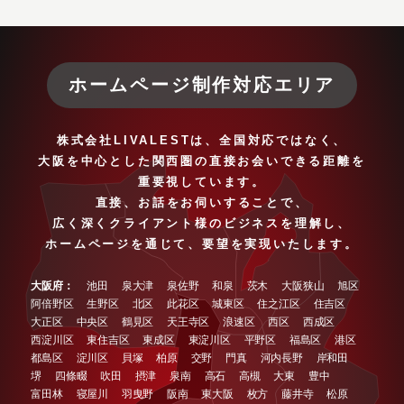
ホームページ制作対応エリア
株式会社LIVALESTは、
全国対応ではなく、
大阪を中心とした関西圏の
直接お会いできる距離を
重要視しています。
直接、お話をお伺いすることで、
広く深くクライアント様の
ビジネスを理解し、
ホームページを通じて、
要望を実現いたします。
大阪府：
池田
泉大津
泉佐野
和泉
茨木
大阪狭山
旭区
阿倍野区
生野区
北区
此花区
城東区
住之江区
住吉区
大正区
中央区
鶴見区
天王寺区
浪速区
西区
西成区
西淀川区
東住吉区
東成区
東淀川区
平野区
福島区
港区
都島区
淀川区
貝塚
柏原
交野
門真
河内長野
岸和田
堺
四條畷
吹田
摂津
泉南
高石
高槻
大東
豊中
富田林
寝屋川
羽曳野
阪南
東大阪
枚方
藤井寺
松原